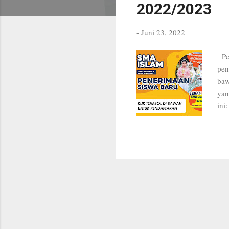
t
2022/2023
i
n
-
Juni 23, 2022
g
Pen
a
pen
baw
n
yan
ini