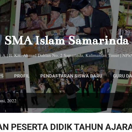
Langsung ke konten utama
SMA Islam Samarinda
si A | Jl. KH. Ahmad Dahlan No. 2 Samarinda, Kalimantan Timur | NP
25
PROFIL
PENDAFTARAN SISWA BARU
GURU DA
LAINNYA…
PEMBUATAN SURAT DAN KARTU
uni, 2022
N PESERTA DIDIK TAHUN AJAR