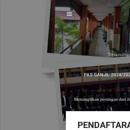
Terakredita
PAS GANJIL 2024/20
Menampilkan postingan dari J
P
o
s
PENDAFTARA