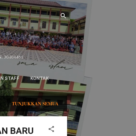
SN: 30404461
N STAFF
KONTAK
TUNJUKKAN SEMUA
AN BARU